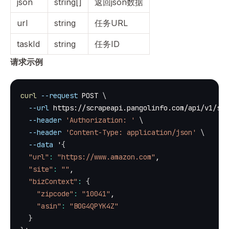
json
string[]
返回json数据
url
string
任务URL
taskId
string
任务ID
请求示例
curl
--request
 POST 
\
--url
 https://scrapeapi.pangolinfo.com/api/v1/scr
--header
'Authorization: '
\
--header
'Content-Type: application/json'
\
--data
 '
{
"url"
:
"https://www.amazon.com"
,
"site"
:
""
,
"bizContext"
:
{
"zipcode"
:
"10041"
,
"asin"
:
"B0G4QPYK4Z"
}