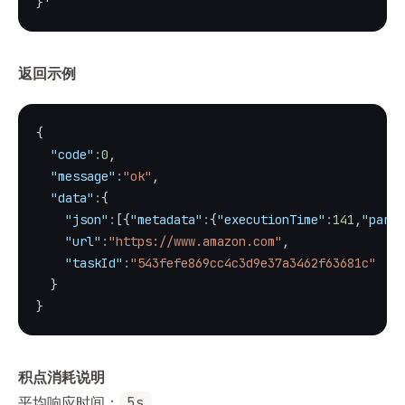
}
'
返回示例
{
"code"
:
0
,
"message"
:
"ok"
,
"data"
:
{
"json"
:
[
{
"metadata"
:
{
"executionTime"
:
141
,
"parse
"url"
:
"https://www.amazon.com"
,
"taskId"
:
"543fefe869cc4c3d9e37a3462f63681c"
}
}
积点消耗说明
平均响应时间：
5s